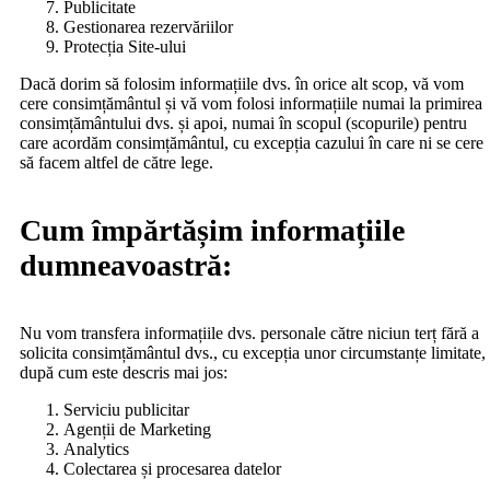
Publicitate
Gestionarea rezervăriilor
Protecția Site-ului
Dacă dorim să folosim informațiile dvs. în orice alt scop, vă vom
cere consimțământul și vă vom folosi informațiile numai la primirea
consimțământului dvs. și apoi, numai în scopul (scopurile) pentru
care acordăm consimțământul, cu excepția cazului în care ni se cere
să facem altfel de către lege.
Cum împărtășim informațiile
dumneavoastră:
Nu vom transfera informațiile dvs. personale către niciun terț fără a
solicita consimțământul dvs., cu excepția unor circumstanțe limitate,
după cum este descris mai jos:
Serviciu publicitar
Agenții de Marketing
Analytics
Colectarea și procesarea datelor