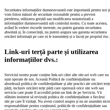
Securitatea informațiilor dumneavoastră este importantă pentru noi ș
vom folosi măsuri de securitate rezonabile pentru a preveni
pierderea, utilizarea greșită sau modificarea neautorizată a
informațiilor dumneavoastră sub controlul nostru. Cu toate acestea,
având în vedere riscurile inerente, nu putem garanta securitatea
absolută și, în consecință, nu putem asigura sau garanta securitatea
oricărei informații pe care ni le transmiteți și o faceți pe propriul risc.
Link-uri terță parte și utilizarea
informațiilor dvs.:
Serviciul nostru poate conține link-uri către alte site-uri web care nu
sunt operate de noi. Această Politică de confidențialitate nu
abordează politica de confidențialitate și alte practici ale oricărei terț
părți, inclusiv oricărei terțe părți care operează orice site web sau
serviciu care poate fi accesibil printr-un link de pe Serviciu. Vă
sfătuim insistent să revizuiți politica de confidențialitate a fiecărui
site pe care îl vizitați. Nu avem control asupra și nu ne asumăm nici
responsabilitate pentru conținutul, politicile de confidențialitate sau