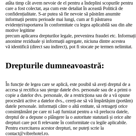
atâta timp cât avem nevoie de el pentru a îndeplini scopurile pentru
care a fost colectat, așa cum este detaliat în această Politică de
confidențialitate. S-ar putea să fie nevoie să păstrăm anumite
informații pentru perioade mai lungi, cum ar fi păstrarea
evidenței/raportarea în conformitate cu legea aplicabilă sau din alte
motive legitime
precum aplicarea drepturilor legale, prevenirea fraudei etc. Informați
anonime reziduale și informații agregate, niciuna dintre acestea
vă identifică (direct sau indirect), pot fi stocate pe termen nelimitat.
Drepturile dumneavoastră:
În funcție de legea care se aplică, este posibil să aveți dreptul de a
accesa și rectifica sau șterge datele dvs. personale sau de a primi o
copie a datelor dvs. personale, de a restricționa sau de a vă opune
procesării active a datelor dvs., cereți-ne să vă împărtășim (portăm)
datele personale. informații către o altă entitate, să retrageți orice
consimțământ pe care ni l-ați furnizat pentru a vă prelucra datele,
dreptul de a depune o plângere la o autoritate statutară și orice alte
drepturi care pot fi relevante în conformitate cu legile aplicabile.
Pentru exercitarea acestor drepturi, ne puteți scrie la
contact@vibrehotel.ro.