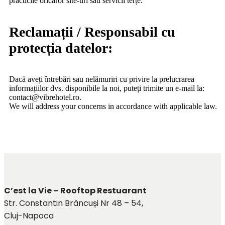
practicile oricăror site-uri sau servicii terțe.
Reclamații / Responsabil cu
protecția datelor:
Dacă aveți întrebări sau nelămuriri cu privire la prelucrarea
informațiilor dvs. disponibile la noi, puteți trimite un e-mail la:
contact@vibrehotel.ro.
We will address your concerns in accordance with applicable law.
C’est la Vie – Rooftop Restuarant
Str. Constantin Brâncuși Nr 48 – 54,
Cluj-Napoca