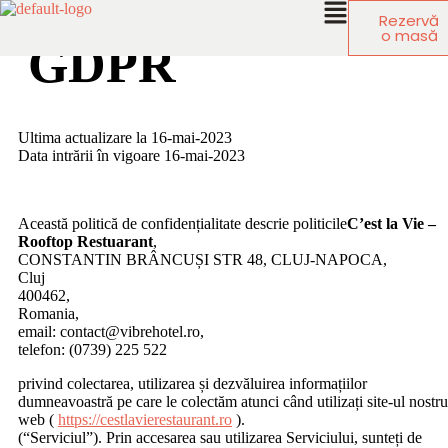
Rezervă
o masă
GDPR
Ultima actualizare la 16-mai-2023
Data intrării în vigoare 16-mai-2023
Această politică de confidențialitate descrie politicile
C’est la Vie –
Rooftop Restuarant
,
CONSTANTIN BRÂNCUȘI STR 48, CLUJ-NAPOCA,
Cluj
400462,
Romania,
email: contact@vibrehotel.ro,
telefon: (0739) 225 522
privind colectarea, utilizarea și dezvăluirea informațiilor
dumneavoastră pe care le colectăm atunci când utilizați site-ul nostru
web (
https://cestlavierestaurant.ro
).
(“Serviciul”). Prin accesarea sau utilizarea Serviciului, sunteți de