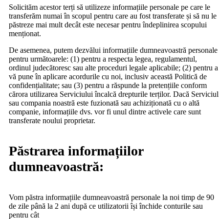
Solicităm acestor terți să utilizeze informațiile personale pe care le
transferăm numai în scopul pentru care au fost transferate și să nu le
păstreze mai mult decât este necesar pentru îndeplinirea scopului
menționat.
De asemenea, putem dezvălui informațiile dumneavoastră personale
pentru următoarele: (1) pentru a respecta legea, regulamentul,
ordinul judecătoresc sau alte proceduri legale aplicabile; (2) pentru a
vă pune în aplicare acordurile cu noi, inclusiv această Politică de
confidențialitate; sau (3) pentru a răspunde la pretențiile conform
cărora utilizarea Serviciului încalcă drepturile terților. Dacă Serviciul
sau compania noastră este fuzionată sau achiziționată cu o altă
companie, informațiile dvs. vor fi unul dintre activele care sunt
transferate noului proprietar.
Păstrarea informațiilor
dumneavoastră:
Vom păstra informațiile dumneavoastră personale la noi timp de 90
de zile până la 2 ani după ce utilizatorii își închide conturile sau
pentru cât