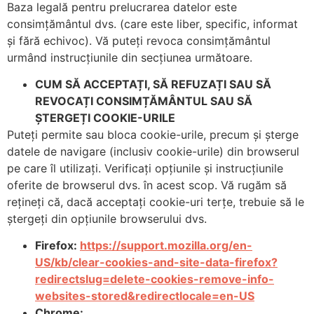
Baza legală pentru prelucrarea datelor este
consimțământul dvs. (care este liber, specific, informat
și fără echivoc). Vă puteți revoca consimțământul
urmând instrucțiunile din secțiunea următoare.
CUM SĂ ACCEPTAȚI, SĂ REFUZAȚI SAU SĂ
REVOCAȚI CONSIMȚĂMÂNTUL SAU SĂ
ȘTERGEȚI COOKIE-URILE
Puteți permite sau bloca cookie-urile, precum și șterge
datele de navigare (inclusiv cookie-urile) din browserul
pe care îl utilizați. Verificați opțiunile și instrucțiunile
oferite de browserul dvs. în acest scop. Vă rugăm să
rețineți că, dacă acceptați cookie-uri terțe, trebuie să le
ștergeți din opțiunile browserului dvs.
Firefox:
https://support.mozilla.org/en-
US/kb/clear-cookies-and-site-data-firefox?
redirectslug=delete-cookies-remove-info-
websites-stored&redirectlocale=en-US
Chrome: