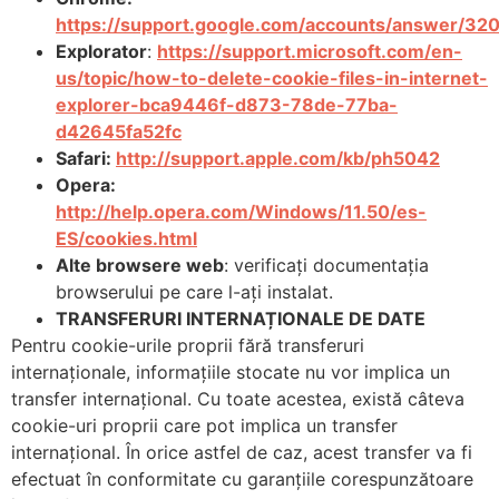
https://support.google.com/accounts/answer/32
Explorator
:
https://support.microsoft.com/en-
us/topic/how-to-delete-cookie-files-in-internet-
explorer-bca9446f-d873-78de-77ba-
d42645fa52fc
Safari
:
http://support.apple.com/kb/ph5042
Opera
:
http://help.opera.com/Windows/11.50/es-
ES/cookies.html
Alte browsere web
: verificați documentația
browserului pe care l-ați instalat.
TRANSFERURI INTERNAȚIONALE DE DATE
Pentru cookie-urile proprii fără transferuri
internaționale, informațiile stocate nu vor implica un
transfer internațional. Cu toate acestea, există câteva
cookie-uri proprii care pot implica un transfer
internațional. În orice astfel de caz, acest transfer va fi
efectuat în conformitate cu garanțiile corespunzătoare